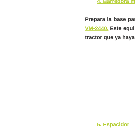
4. Barredora 
Prepara la base pa
VM-2440.
 Este equi
tractor que ya haya 
	5. Espacidor