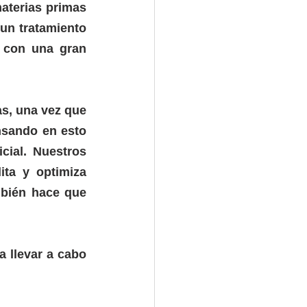
aterias primas 
un tratamiento 
 con una gran 
s, una vez que 
nsando en esto 
que CMV® creó varias soluciones en relación al tratamiento superficial. Nuestros 
ita y optimiza 
bién hace que 
 llevar a cabo 