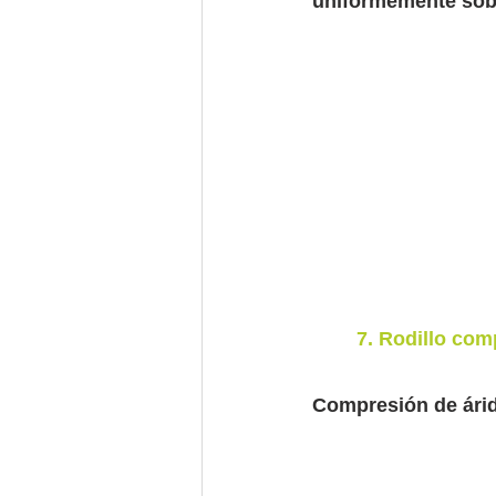
uniformemente sobr
7. Rodillo co
Compresión de árid