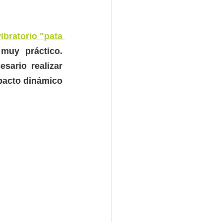
vibratorio "pata 
uy práctico. 
ario realizar 
pacto dinámico 