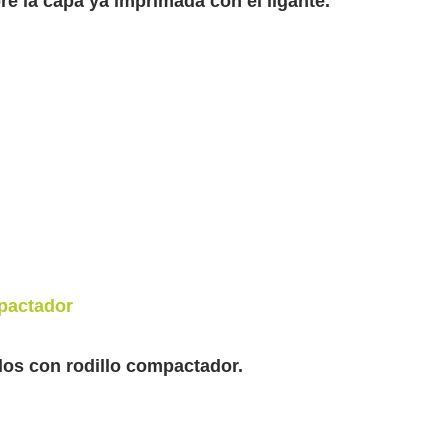
e la capa ya imprimada con el ligante.
mpactador
os con rodillo compactador.