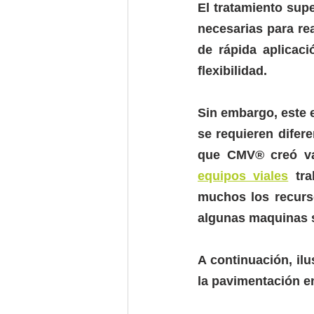
El tratamiento sup
necesarias para rea
de rápida aplicaci
flexibilidad.
Sin embargo, este 
se requieren difer
equipos viales
 tra
muchos los recurs
algunas maquinas 
A continuación, ilu
la pavimentación e