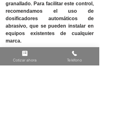
granallado. Para facilitar este control, 
recomendamos el uso de 
dosificadores automáticos de 
abrasivo, que se pueden instalar en 
equipos existentes de cualquier 
marca.
El adicionador consta de un silo de 
Cotizar ahora
Teléfono
abrasivo que se instala 
preferentemente al lado del elevador 
de cangilones. Se inserta un sensor 
de nivel en el silo existente de la 
máquina de granallado. Este 
adicionador tiene una lógica de 
funcionamiento, realizando lecturas 
de nivel de abrasivo ya través de una 
válvula neumática, descarga 
abrasivo nuevo al sistema por unos 
segundos.