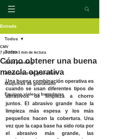
Entrada
Todos
CMV
Todos
7 jul 2023
3 min de lectura
Cómo obtener una buena
Shot peening
mezcla operativa
Accesorios de granallado
Una buena combinación operativa es 
Maquinas de granallado
cuando se usan diferentes tipos de 
Equipos viales y barredoras
abrasivos de limpieza a chorro 
juntos. El abrasivo grande hace la 
limpieza más espesa y los más 
pequeños hacen la cobertura. Una 
vez que la capa base ha sido rota por 
el abrasivo más grande, las 